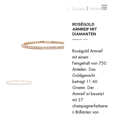
Zurück
Weiter
ROSÉGOLD
ARMREIF MIT
DIAMANTEN
Artikelnummer:
Artikelnummer:
100133
100133
Roségold Armreif 
mit einem 
Feingehalt von 750 
Anteilen. Das 
Goldgewicht 
beträgt 11.60 
Gramm. Der 
Armreif ist besetzt 
mit 27 
champagnerfarbene
n Brillanten von 