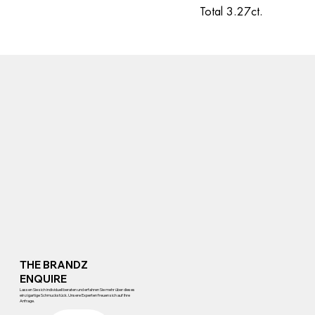
Total 3.27ct.
THE BRANDZ
ENQUIRE
Lassen Sie sich individuell beraten und erfahren Sie mehr über dieses
einzigartige Schmuckstück. Unsere Experten freuen sich auf Ihre
Anfrage.