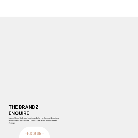
THE BRANDZ
ENQUIRE
Lassen Sie sich individuell beraten und erfahren Sie mehr über dieses
einzigartige Schmuckstück. Unsere Experten freuen sich auf Ihre
Anfrage.
ENQUIRE