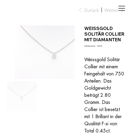
Zurück
Weiter
WEISSGOLD
SOLITÄR COLLIER
MIT DIAMANTEN
Artikelnummer:
Artikelnummer:
100706
100706
Weissgold Solitär 
Collier mit einem 
Feingehalt von 750 
Anteilen. Das 
Goldgewicht 
beträgt 2.80 
Gramm. Das 
Collier ist besetzt 
mit 1 Brillant in der 
Qualität F-si von 
Total 0.45ct.