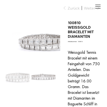
Zurück
Weiter
100810
WEISSGOLD
BRACELET MIT
DIAMANTEN
Artikelnummer:
Artikelnummer:
100810
100810
Weissgold Tennis 
Bracelet mit einem 
Feingehalt von 750 
Anteilen. Das 
Goldgewicht 
beträgt 16.00 
Gramm. Das 
Bracelet ist besetzt 
mit Diamanten im 
Baguette Schliff in 