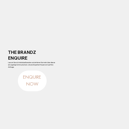
THE BRANDZ
ENQUIRE
Lassen Sie sich individuell beraten und erfahren Sie mehr über dieses
einzigartige Schmuckstück. Unsere Experten freuen sich auf Ihre
Anfrage.
ENQUIRE
NOW