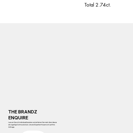
Total 2.74ct.
THE BRANDZ
ENQUIRE
Lassen Sie sich individuell beraten und erfahren Sie mehr über dieses
einzigartige Schmuckstück. Unsere Experten freuen sich auf Ihre
Anfrage.