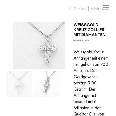
Zurück
Weiter
WEISSGOLD
KREUZ COLLIER
MIT DIAMANTEN
Artikelnummer:
Artikelnummer:
100976
100976
Weissgold Kreuz 
Anhänger mit einem 
Feingehalt von 750 
Anteilen. Das 
Goldgewicht 
beträgt 5.00 
Gramm. Der 
Anhänger ist 
besetzt mit 6 
Brillanten in der 
Qualität G-si von 