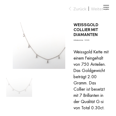
Zurück
Weiter
WEISSGOLD
COLLIER MIT
DIAMANTEN
Artikelnummer:
Artikelnummer:
101045
101045
Weissgold Kette mit 
einem Feingehalt 
von 750 Anteilen. 
Das Goldgewicht 
beträgt 2.00 
Gramm. Das 
Collier ist besetzt 
mit 7 Brillanten in 
der Qualität G-si 
von Total 0.30ct.