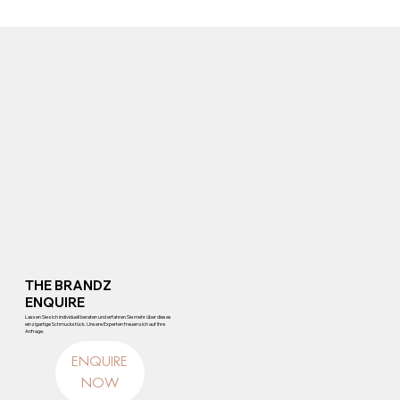
THE BRANDZ
ENQUIRE
Lassen Sie sich individuell beraten und erfahren Sie mehr über dieses
einzigartige Schmuckstück. Unsere Experten freuen sich auf Ihre
Anfrage.
ENQUIRE
NOW