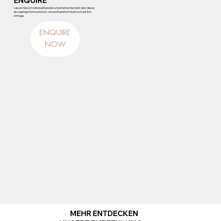
ENQUIRE
Lassen Sie sich individuell beraten und erfahren Sie mehr über dieses
einzigartige Schmuckstück. Unsere Experten freuen sich auf Ihre
Anfrage.
ENQUIRE
NOW
MEHR ENTDECKEN