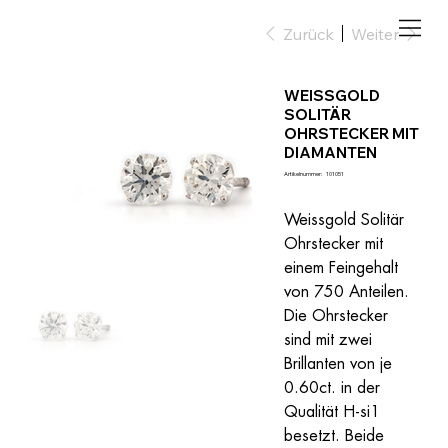
Zurück
Weiter
WEISSGOLD
SOLITÄR
OHRSTECKER MIT
DIAMANTEN
Artikelnummer:
Artikelnummer:
101051
101051
Weissgold Solitär 
Ohrstecker mit 
einem Feingehalt 
von 750 Anteilen. 
Die Ohrstecker 
sind mit zwei 
Brillanten von je 
0.60ct. in der 
Qualität H-si1 
besetzt. Beide 