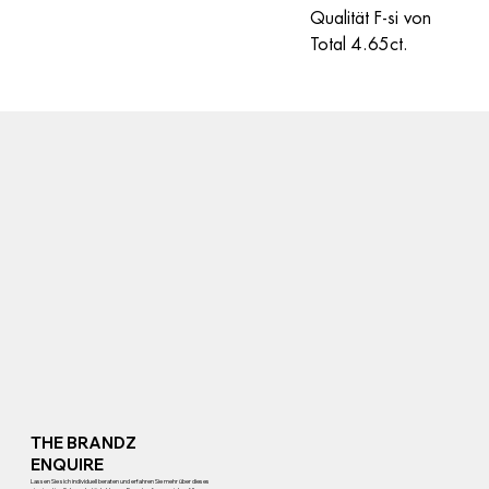
Qualität F-si von 
Total 4.65ct.
THE BRANDZ
ENQUIRE
Lassen Sie sich individuell beraten und erfahren Sie mehr über dieses