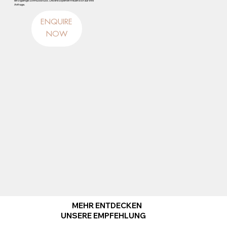
einzigartige Schmuckstück. Unsere Experten freuen sich auf Ihre
Anfrage.
ENQUIRE
NOW
MEHR ENTDECKEN
UNSERE EMPFEHLUNG