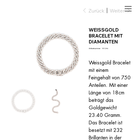
Zurück
Weiter
WEISSGOLD
BRACELET MIT
DIAMANTEN
Artikelnummer:
Artikelnummer:
101246
101246
Weissgold Bracelet 
mit einem 
Feingehalt von 750 
Anteilen. Mit einer 
Länge von 18cm 
beträgt das 
Goldgewicht 
23.40 Gramm. 
Das Bracelet ist 
besetzt mit 232 
Brillanten in der 