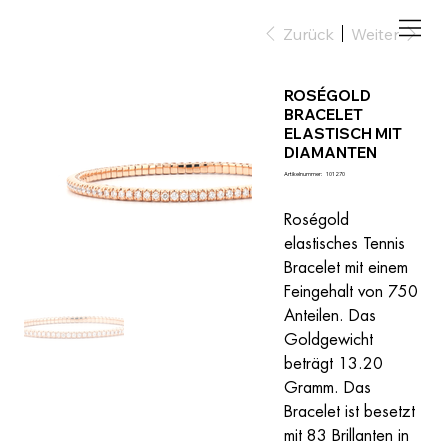
Zurück
Weiter
ROSÉGOLD
BRACELET
ELASTISCH MIT
DIAMANTEN
Artikelnummer:
Artikelnummer:
101270
101270
Roségold 
elastisches Tennis 
Bracelet mit einem 
Feingehalt von 750 
Anteilen. Das 
Goldgewicht 
beträgt 13.20 
Gramm. Das 
Bracelet ist besetzt 
mit 83 Brillanten in 