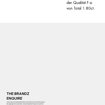
der Qualität F-si 
von Total 1.80ct.
THE BRANDZ
ENQUIRE
Lassen Sie sich individuell beraten und erfahren Sie mehr über dieses
einzigartige Schmuckstück. Unsere Experten freuen sich auf Ihre