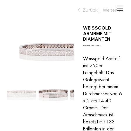
Zurück
Weiter
WEISSGOLD
ARMREIF MIT
DIAMANTEN
Artikelnummer:
Artikelnummer:
101436
101436
Weissgold Armreif 
mit 750er 
Feingehalt. Das 
Goldgewicht 
beträgt bei einem 
Durchmesser von 6 
x 5 cm 14.40 
Gramm. Der 
Armschmuck ist 
besetzt mit 133 
Brillanten in der 