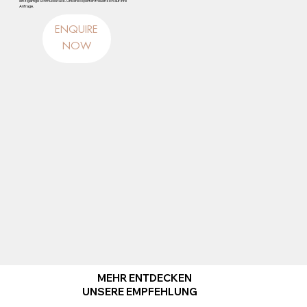
einzigartige Schmuckstück. Unsere Experten freuen sich auf Ihre
Anfrage.
ENQUIRE
NOW
MEHR ENTDECKEN
UNSERE EMPFEHLUNG