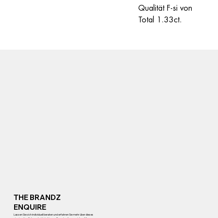
Qualität F-si von 
Total 1.33ct.
THE BRANDZ
ENQUIRE
Lassen Sie sich individuell beraten und erfahren Sie mehr über dieses