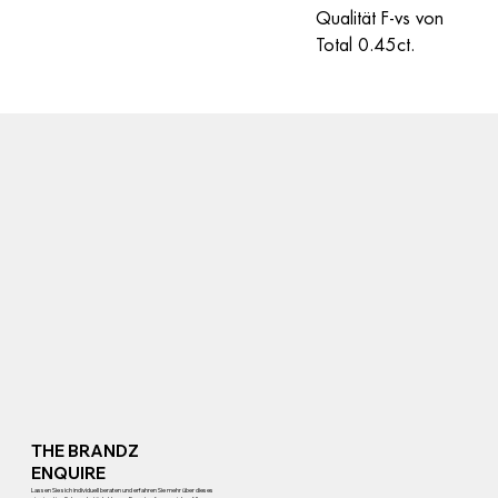
Qualität F-vs von 
Total 0.45ct.
THE BRANDZ
ENQUIRE
Lassen Sie sich individuell beraten und erfahren Sie mehr über dieses