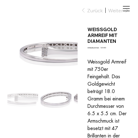
Zurück
Weiter
WEISSGOLD
ARMREIF MIT
DIAMANTEN
Artikelnummer:
Artikelnummer:
101451
101451
Weissgold Armreif 
mit 750er 
Feingehalt. Das 
Goldgewicht 
beträgt 18.0 
Gramm bei einem 
Durchmesser von 
6.5 x 5.5 cm. Der 
Armschmuck ist 
besetzt mit 47 
Brillanten in der 