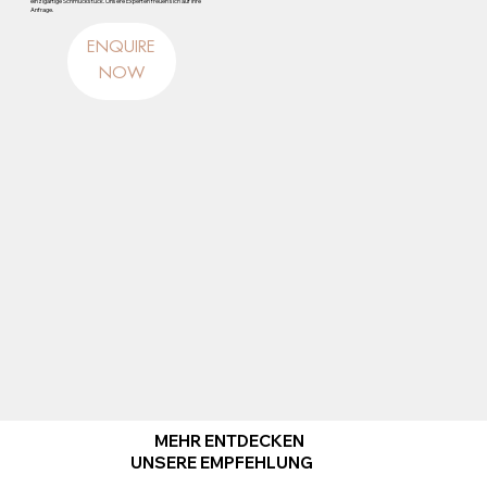
einzigartige Schmuckstück. Unsere Experten freuen sich auf Ihre
Anfrage.
ENQUIRE
NOW
MEHR ENTDECKEN
UNSERE EMPFEHLUNG