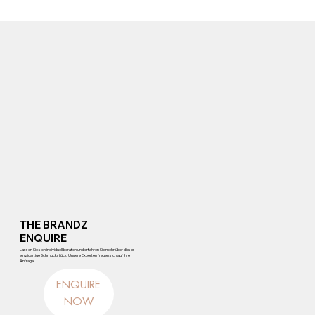
THE BRANDZ
ENQUIRE
Lassen Sie sich individuell beraten und erfahren Sie mehr über dieses
einzigartige Schmuckstück. Unsere Experten freuen sich auf Ihre
Anfrage.
ENQUIRE
NOW