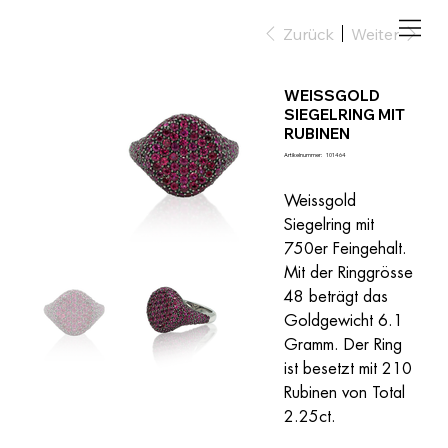
Zurück
Weiter
WEISSGOLD
SIEGELRING MIT
RUBINEN
Artikelnummer:
Artikelnummer:
101464
101464
Weissgold 
Siegelring mit 
750er Feingehalt. 
Mit der Ringgrösse 
48 beträgt das 
Goldgewicht 6.1 
Gramm. Der Ring 
ist besetzt mit 210 
Rubinen von Total 
2.25ct.