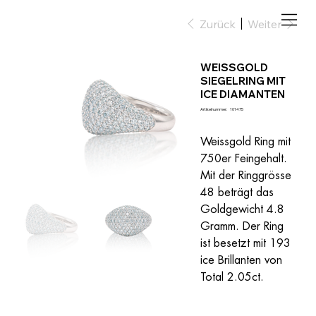
Zurück
Weiter
WEISSGOLD
SIEGELRING MIT
ICE DIAMANTEN
Artikelnummer:
Artikelnummer:
101475
101475
Weissgold Ring mit 
750er Feingehalt. 
Mit der Ringgrösse 
48 beträgt das 
Goldgewicht 4.8 
Gramm. Der Ring 
ist besetzt mit 193 
ice Brillanten von 
Total 2.05ct.