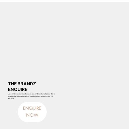
THE BRANDZ
ENQUIRE
Lassen Sie sich individuell beraten und erfahren Sie mehr über dieses
einzigartige Schmuckstück. Unsere Experten freuen sich auf Ihre
Anfrage.
ENQUIRE
NOW