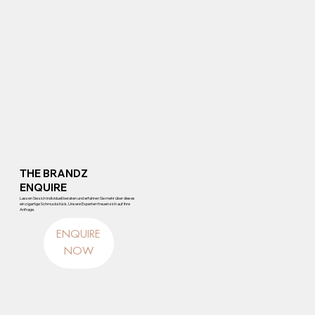
THE BRANDZ
ENQUIRE
Lassen Sie sich individuell beraten und erfahren Sie mehr über dieses
einzigartige Schmuckstück. Unsere Experten freuen sich auf Ihre
Anfrage.
ENQUIRE
NOW