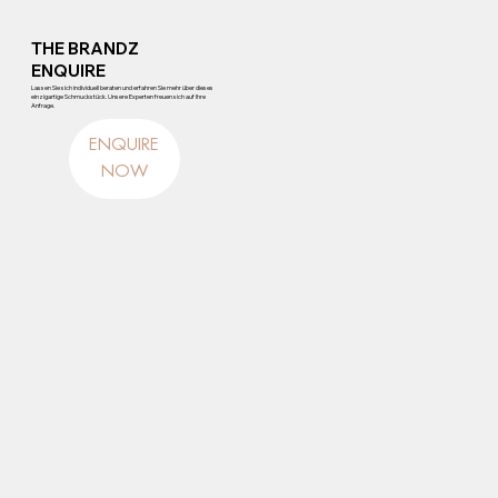
THE BRANDZ
ENQUIRE
Lassen Sie sich individuell beraten und erfahren Sie mehr über dieses
einzigartige Schmuckstück. Unsere Experten freuen sich auf Ihre
Anfrage.
ENQUIRE
NOW