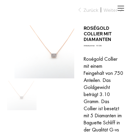
Zurück
Weiter
ROSÉGOLD
COLLIER MIT
DIAMANTEN
Artikelnummer:
Artikelnummer:
101250
101250
Roségold Collier 
mit einem 
Feingehalt von 750 
Anteilen. Das 
Goldgewicht 
beträgt 3.10 
Gramm. Das 
Collier ist besetzt 
mit 5 Diamanten im 
Baguette Schliff in 
der Qualität G-vs 